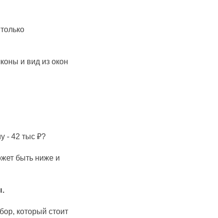
 только
коны и вид из окон
у - 42 тыс ₽?
ожет быть ниже и
.
бор, который стоит